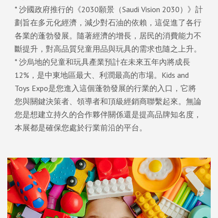
* 沙國政府推行的《2030願景（Saudi Vision 2030）》計
劃旨在多元化經濟，減少對石油的依賴，這促進了各行
各業的蓬勃發展。隨著經濟的增長，居民的消費能力不
斷提升，對高品質兒童用品與玩具的需求也隨之上升。
* 沙烏地的兒童和玩具產業預計在未來五年內將成長
12%，是中東地區最大、利潤最高的市場。Kids and
Toys Expo是您進入這個蓬勃發展的行業的入口，它將
您與關鍵決策者、領導者和頂級經銷商聯繫起來。無論
您是想建立持久的合作夥伴關係還是提高品牌知名度，
本展都是確保您處於行業前沿的平台。