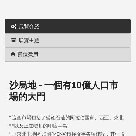
展覽介紹
展覽主題
攤位費用
沙烏地 - 一個有10億人口市
場的大門
* 這個市場包括了盛產石油的阿拉伯國家、西亞、東北
非以及正在崛起的印度半島。
* 中東北非地區19國(MENA)積極從事各項建設，其中投