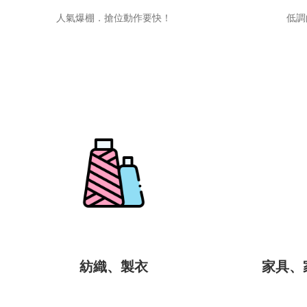
人氣爆棚．搶位動作要快！
低調
紡織、製衣
家具、