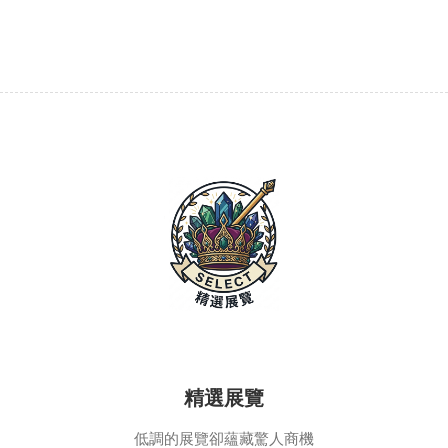
精選展覽
低調的展覽卻蘊藏驚人商機