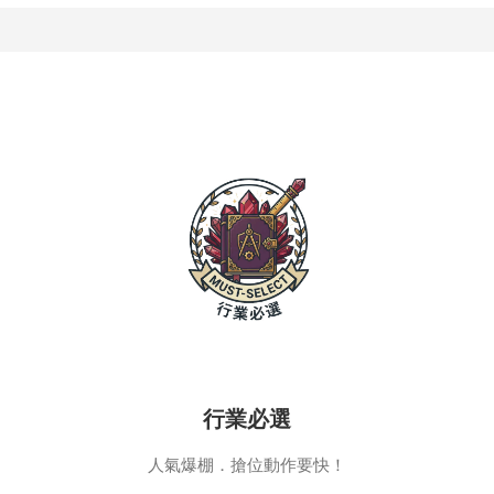
行業必選
人氣爆棚．搶位動作要快！