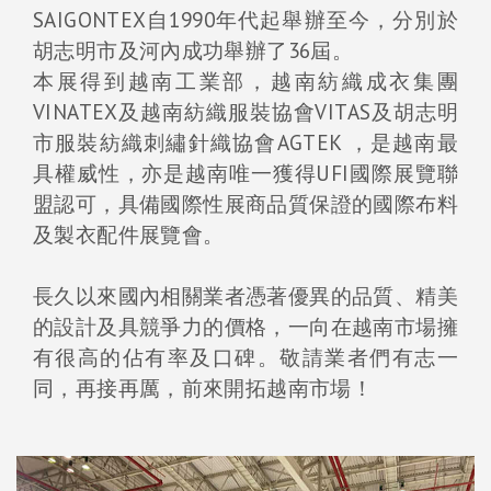
SAIGONTEX自1990年代起舉辦至今，分別於
胡志明市及河內成功舉辦了36屆。
本展得到越南工業部，越南紡織成衣集團
VINATEX及越南紡織服裝協會VITAS及胡志明
市服裝紡織刺繡針織協會AGTEK ，是越南最
具權威性，亦是越南唯一獲得UFI國際展覽聯
盟認可，具備國際性展商品質保證的國際布料
及製衣配件展覽會。
長久以來國內相關業者憑著優異的品質、精美
的設計及具競爭力的價格，一向在越南市場擁
有很高的佔有率及口碑。敬請業者們有志一
同，再接再厲，前來開拓越南市場！