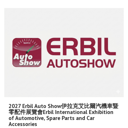
2027 Erbil Auto Show伊拉克艾比爾汽機車暨
零配件展覽會Erbil International Exhibition
of Automotive, Spare Parts and Car
Accessories