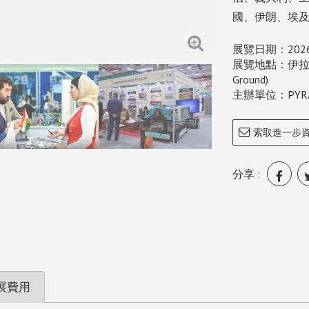
國、伊朗、埃
展覽日期：202
展覽地點：伊拉克艾比
Ground)
主辦單位：PYRAMIDS
索取進一步
分享 :
展費用