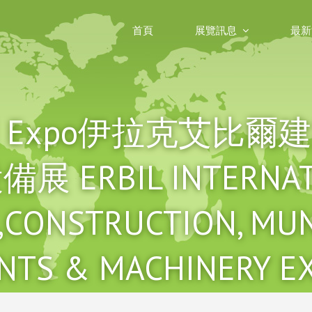
首頁
展覽訊息
最新
 Build Expo伊拉克
展 ERBIL INTERNAT
,CONSTRUCTION, MUN
NTS & MACHINERY EX