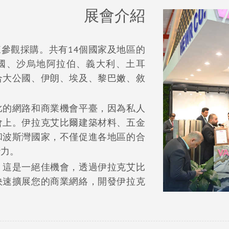
展會介紹
眾前來參觀採購。共有14個國家及地區的
德國、沙烏地阿拉伯、義大利、土耳
合大公國、伊朗、埃及、黎巴嫩、敘
比的網路和商業機會平臺，因為私人
會上。伊拉克艾比爾建築材料、五金
和波斯灣國家，不僅促進各地區的合
潛力。
，這是一絕佳機會，透過伊拉克艾比
快速擴展您的商業網絡，開發伊拉克
。