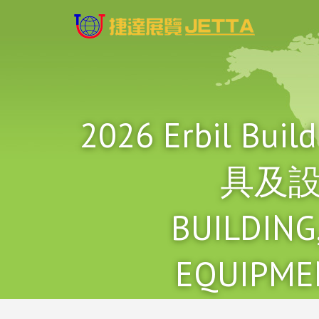
2026 Erbil
具及設備
BUILDING
EQUIPME