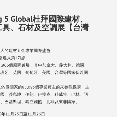
ig 5 Global杜拜國際建材、
工具、石材及空調展【台灣
】
大的建材五金專業國際盛會!
堂邁入第47屆!
自2,866個廠商參展，其中加拿大、義大利、德國、
西班牙、英國、葡萄牙、美國、台灣等國家係以國
。
169個國家的85,093個專業買主前來參觀採購，主
公國、沙烏地、伊朗、伊拉克、科威特、巴林、阿
度、巴基斯坦、獨立國協、北非及東非國家。
年11月23日至11月26日