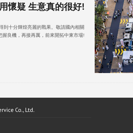
用懷疑 生意真的很好!
均得到十分輝煌亮麗的戰果。敬請國內相關
把握良機，再接再厲，前來開拓中東市場!
e Co., Ltd.