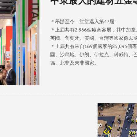
中東最大的建材五金
＊舉辦至今，堂堂邁入第47屆!
＊上屆共有2,866個廠商參展，其中
英國、葡萄牙、美國、台灣等國家係以
＊上屆共有來自169個國家的85,09
國、沙烏地、伊朗、伊拉克、科威特、
協、北非及東非國家。