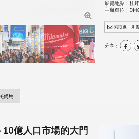
展覽地點：杜拜國
主辦單位：DMG
索取進一步
分享 :
展費用
- 10億人口市場的大門