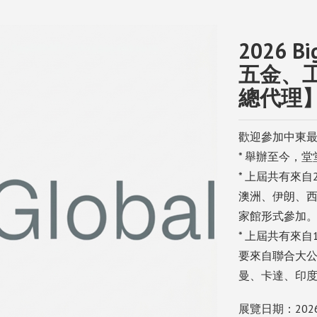
2026 B
五金、
總代理
歡迎參加中東最
* 舉辦至今，堂
* 上屆共有來
澳洲、伊朗、
家館形式參加
* 上屆共有來自
要來自聯合大
曼、卡達、印
展覽日期：2026