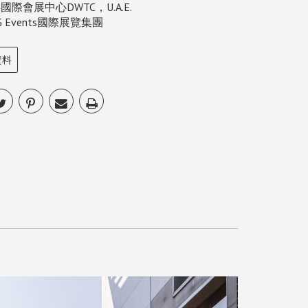
際會展中心DWTC，U.A.E.
 Events國際展覽集團
資料