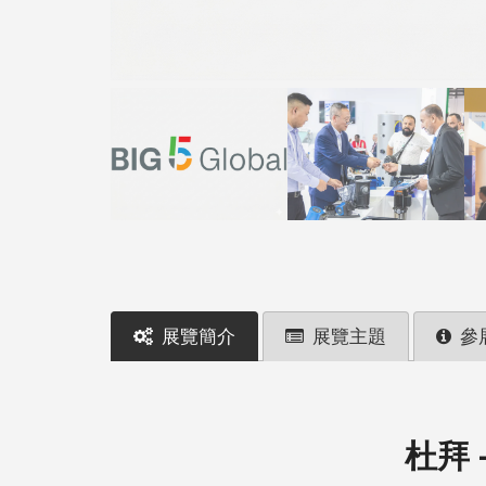
展覽簡介
展覽主題
參
杜拜 