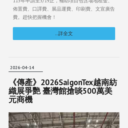
115年申請至5/19止，補助項目包含場地租金、
佈置費、口譯費、展品運費、印刷費、文宣廣告
費。趕快把握機會！
...詳全文
2026-04-14
《傳產》2026SaigonTex越南紡
織展爭艷 臺灣館搶啖500萬美
元商機