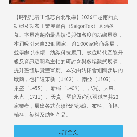
【時報記者王逸芯台北報導】2026年越南西貢
紡織及製衣工業展覽會（SaigonTex）圓滿落
幕。本展為越南最具規模與知名度的紡織展覽，
本屆吸引來自22個國家、逾1,000家廠商參展，
並舉辦以永續、紡織科技應用、數位時代產能升
級及資訊透明為主軸的研討會與多場動態展演，
提升整體展覽豐富度。本次由紡拓會組團參展的
廠商，包括遠東新（1402）、南亞（1303）、
集盛（1455）、新纖（1409）、旭寬、大東、
永光（1711）、天貴、耀億及尚弘羽絨等共22
家業者，展出各式永續機能紗線、布料、商標、
輔料、染料及助劑產品。
...詳全文