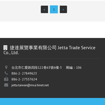
居用品市場與獲得商機的機會，促進全球相關企業與越南
買家和供應商之間的貿易與交流。敬請國內廠商把握良
«
1
»
機，一同前來開拓潛力無窮的越南市場！
捷達展覽事業有限公司 Jetta Trade Service
Co., Ltd.
台北市仁愛路四段122巷63號6樓-3 郵編：106
886-2- 27849623
886-2- 27557624
jetta.taiwan@msa.hinet.net