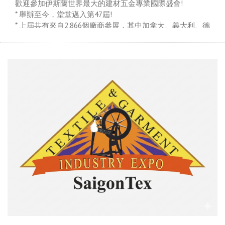
歡迎參加伊斯蘭世界最大的建材五金專業國際盛會!
* 舉辦至今，堂堂邁入第47屆!
* 上屆共有來自2,866個廠商參展，其中加拿大、義大利、德
國、澳洲、伊朗、西班牙、英國、葡萄牙、美國、台灣等
國家係以國家館形式參加。
* 上屆共有來自169個國家的85,093個專業買主前來參觀採
購，主要來自聯合大公國、沙烏地、伊朗、伊拉克、科威
特、巴林、阿曼、卡達、印度、巴基斯坦、獨立國協、北
非及東非國家。