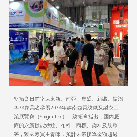
紡拓會日前率遠東新、南亞、集盛、新纖、儒鴻
等24家業者參展2024年越南西貢紡織及製衣工
業展覽會（SaigonTex）；紡拓會指出，國內廠
商的永續機能紗線、布料、商標、染料及助劑
等，獲國際買主青睞，預計未來接單金額超過