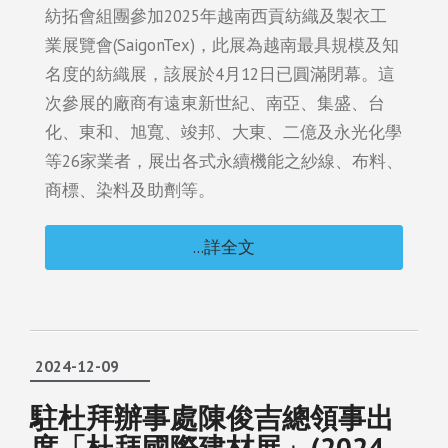
紡拓會組團參加2025年越南西貢紡織及製衣工
業展覽會(SaigonTex)，此展為越南最具規模及知
名度的紡織展，該展於4月12日已圓滿閉幕。這
次參展的廠商有遠東新世紀、南亞、集盛、台
化、東和、旭寬、竣邦、大東、二億及永光化學
等26家業者，展出各式永續機能之紗線、布料、
商標、染料及助劑等。
...詳全文
2024-12-09
駐杜拜辦事處陳俊吉總領事出
席「杜拜國際建材展」(2024