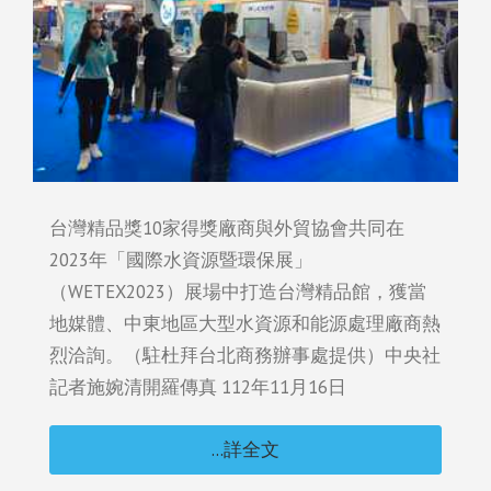
台灣精品獎10家得獎廠商與外貿協會共同在
2023年「國際水資源暨環保展」
（WETEX2023）展場中打造台灣精品館，獲當
地媒體、中東地區大型水資源和能源處理廠商熱
烈洽詢。（駐杜拜台北商務辦事處提供）中央社
記者施婉清開羅傳真 112年11月16日
...詳全文