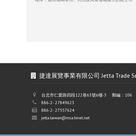
場。
繼自舉辦以來，一屆比一屆越加地成功盛大，2025年
杜拜航空展真實地證明了全球航太科技和國防工業的
彈性、穩健性和適應性。作為整個航太工業和國防生
態系統最重要的交匯點，2027年有望成為該行業又一
世界級盛會。
2025年共有248,788位來自世界各地的專業買主前來
參觀採購，其中包括來自148個國家的493位政府官方
代表。
捷達展覽事業有限公司 Jetta Trade Servic
台北市仁愛路四段122巷63號6樓-3 郵編：106
886-2- 27849623
886-2- 27557624
jetta.taiwan@msa.hinet.net