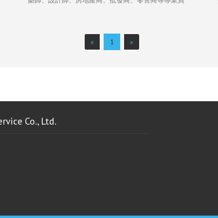
築師、設計師、房地產商、批發商、零售商等專業買
主前來參觀採購, 更是中東北非地區最具指標性的專業
交易平台；參展主題包括頂級精品、家具家飾、商用
辦公家具、燈飾、寢具家紡、衛浴設備、家用品、地
毯板材、智慧家庭等領域。
«
1
»
e Co., Ltd.