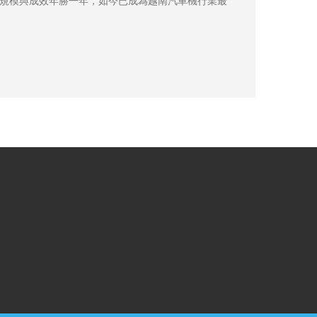
規模與成效年勝一年，如今已成為越南汽車機行業最
重要的交易平台。2025年共有來自中國、台灣、越
南、韓國、泰國、美國等 6 個國家及地區的268家參
展商參展，共吸引了約 28,050 名以上專業觀眾參觀
洽談。
目前我國汽機車產品在越南市場僅擁有 4%的佔有
率，這與我國在國際市場的影響力不成正比，但也意
味台灣廠商還有很大的發展空間。因此，敬請國內業
者們把握時機一同前來開拓越南市場！