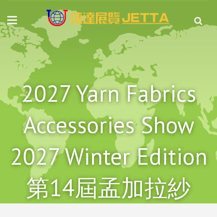
2027 Yarn Fabrics
Accessories Show
2027 Winter Edition
第14屆孟加拉紗