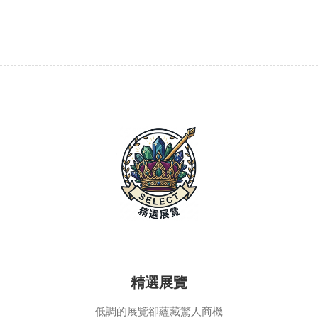
精選展覽
低調的展覽卻蘊藏驚人商機