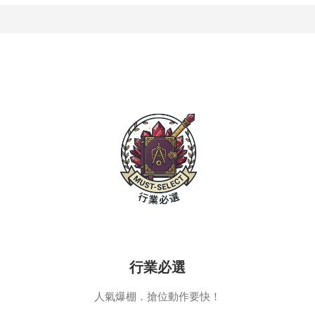
行業必選
人氣爆棚．搶位動作要快！