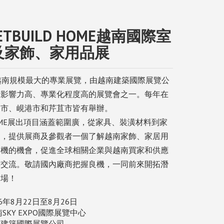
VIETBUILD HOME越南國際室
及家飾、家用品展
D 為越南規模最大的專業展覽，由越南建築國際展覽公
南影響力高、專業化程度高的展覽會之一。每年在
明市、峴港市和芹苴市皆有舉辦。
D HOME展出項目涵蓋範圍廣，從家具、裝潢材料到家
出，提供展商及參觀者一個了解越南家飾、家居用
商機的機會，促進全球相關企業與越南買家和供應
與交流。敬請國內廠商把握良機，一同前來開拓潛
市場！
6年8月22日至8月26日
SKY EXPO國際展覽中心
南建築國際展覽公司