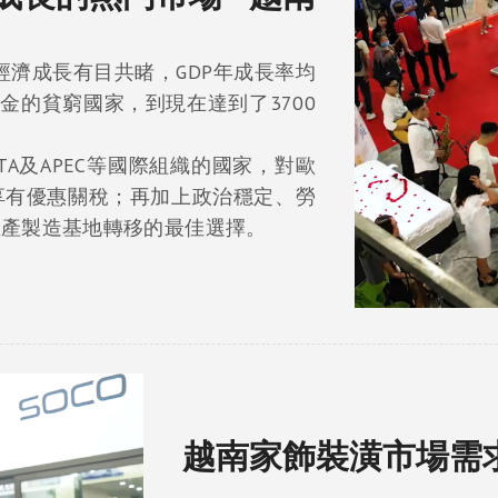
南經濟成長有目共睹，GDP年成長率均
0美金的貧窮國家，到現在達到了3700
EVFTA及APEC等國際組織的國家，對歐
享有優惠關稅；再加上政治穩定、勞
生產製造基地轉移的最佳選擇。
越南家飾裝潢市場需