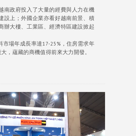
越南政府投入了大量的經費與人力在機
建設上；外國企業亦看好越南前景、積
商辦大樓、工業區、經濟特區建設掀起
市場年成長率達17-25%，住房需求年
龐大，蘊藏的商機值得前來大力開發。