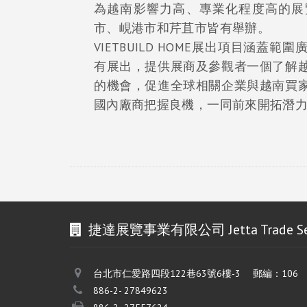
為越南影響力高、專業化程度高的展
市、峴港市和芹苴市皆有舉辦。
VIETBUILD HOME展出項目涵
有展出，提供展商及參觀者一個了解
的機會，促進全球相關企業與越南買
國內廠商把握良機，一同前來開拓潛
捷達展覽事業有限公司 Jetta Trade Servic
台北市仁愛路四段122巷63號6樓-3 郵編：106
886-2- 27849623