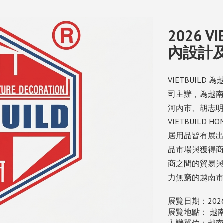
2026 
內設計
VIETBUIL
司主辦，為越
河內市、胡志
VIETBUIL
居用品皆有展
品市場與獲得
商之間的貿易
力無窮的越南
展覽日期：202
展覽地點： 越南
主辦單位：越